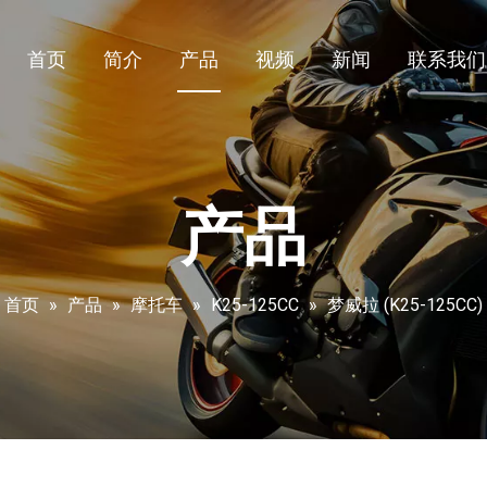
首页
简介
产品
视频
新闻
联系我们
产品
首页
»
产品
»
摩托车
»
K25-125CC
»
梦威拉 (K25-125CC)