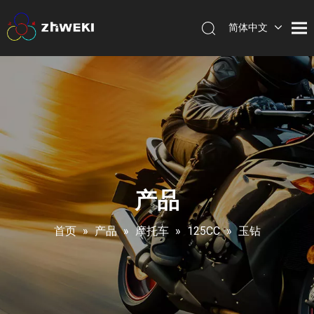
简体中文
English
产品
首页
»
产品
»
摩托车
»
125CC
»
玉钻