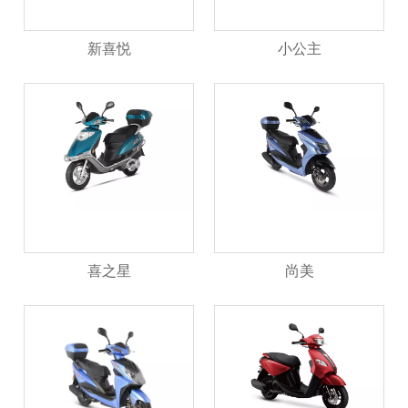
新喜悦
小公主
喜之星
尚美