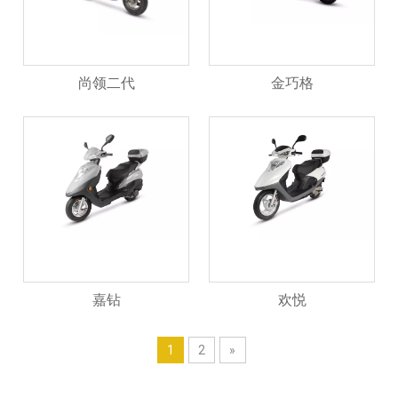
尚领二代
金巧格
嘉钻
欢悦
1
2
»