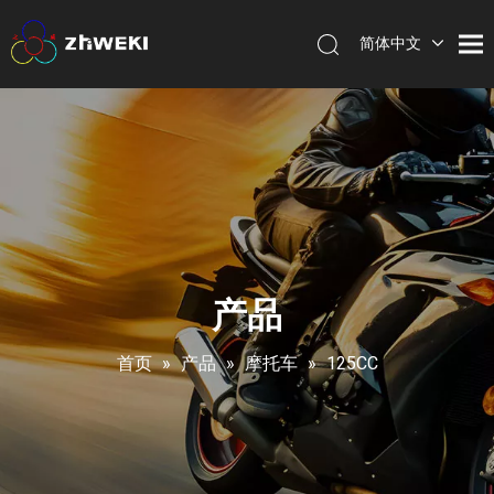
简体中文
English
产品
首页
»
产品
»
摩托车
»
125CC