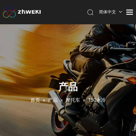
简体中文
English
产品
首页
»
产品
»
摩托车
»
150水冷